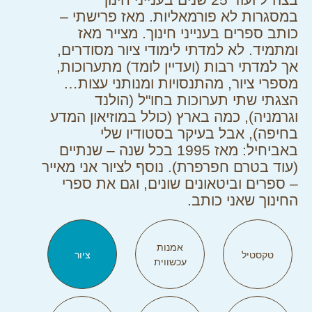
במסגרות לא פורמאליות. מאז פרישתי –
כותב ספרים בענייני חינוך. מצייר מאז
ומתמיד. לא למדתי לימודי ציור מסודרים,
אך למדתי רבות (ועדיין לומד) מתערוכות,
מספרי ציור, מהתנסויות ומנותני עצות…
הצגתי שתי תערוכות בחו"ל (הולנד
וגרמניה), כמה בארץ (כולל במוזיאון המדע
בחיפה), אבל בעיקר בסטודיו שלי
באביחיל: מאז 1995 בכל שנה – שנתיים
(עוד בטרם חפרפרת). נוסף לציור אני מאייר
– ספרים וביטאונים שונים, וגם את ספרי
החינוך שאני כותב.
אמנות
טקסטיל
ציור
עכשווית