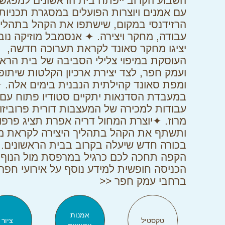
השבוע הקרוב ייפתח בית הראשונים למפגש
עם אמנים ויוצרות הפועלים במסגרת תכניות
הרזידנסי במקום, שישתפו את הקהל בתהליכ
עבודה, מחקר ויצירה. ✦ אנסמבל מוזיקה נוב
יציגו מחקר סאונד לקראת תערוכה חדשה,
העוסקת במיפוי צלילי הסביבה של בית הראש
ועמק חפר, לצד יצירת ארכיון הקלטות שיתופי
ומפת סאונד קהילתית הנבנית בימים אלה. 
במעבדת הסדנאות יתקיים סטודיו פתוח עם
עבודות למכירה של המעצבות דורית פרוביזור 
מרוז. ✦יוצרת המחול דריה אפרת תציג פרפו
ותשתף את הקהל בתהליך היצירה לקראת מ
בכורה חדש שיעלה בקרוב בבית הראשונים. 
הקפה תחכה לכם כרגיל במרפסת מול הנוף.
הכניסה חופשית למידע נוסף על אירועי חפר
ברחבי עמק חפר <<
אמנות
טקסטיל
ציור