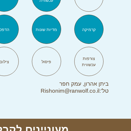
עכשווית
קרמיקה
מדיות שונות
הדפס
צורפות
פיסול
צילום
עכשווית
ביתן אהרון, עמק חפר
טל':Rishonim@ranwolf.co.il
מעוניינים לקבל