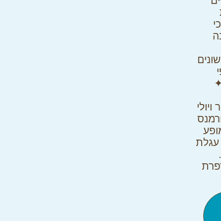
ים
י
ה
ונים
✦
ויולי
רמנס
ופע
עגלת
פרת